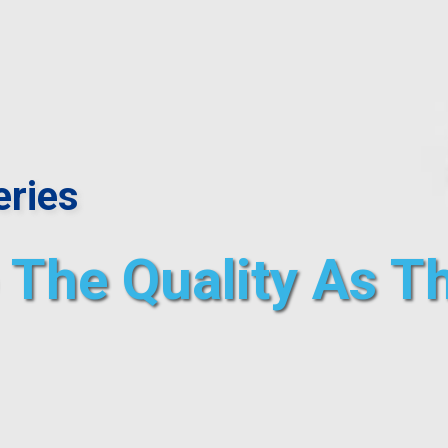
ries
The Quality As T