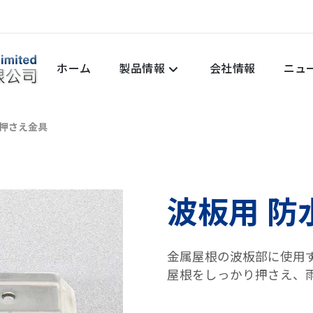
ホーム
製品情報
会社情報
ニュ
ズ
水押さえ金具
波板用 防
金属屋根の波板部に使用
屋根をしっかり押さえ、