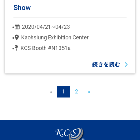
Show
2020/04/21~04/23
Kaohsiung Exhibition Center
KCS Booth #N1351a
続きを読む
«
1
2
»