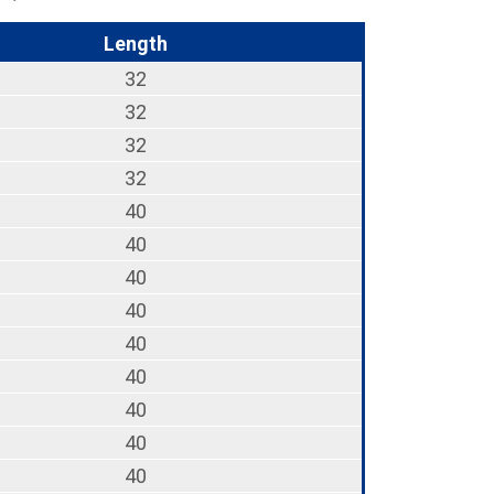
Length
32
32
32
32
40
40
40
40
40
40
40
40
40